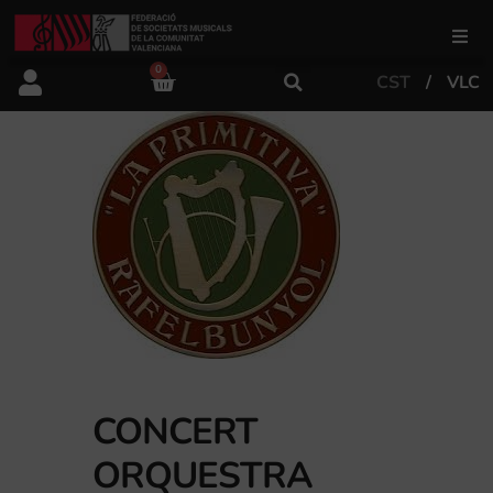
0
CST
VLC
FSMCV
Àrea de gestió
Àrea educativa
Àrea Artística
Actualitat
CONCERT
ORQUESTRA
Tenda