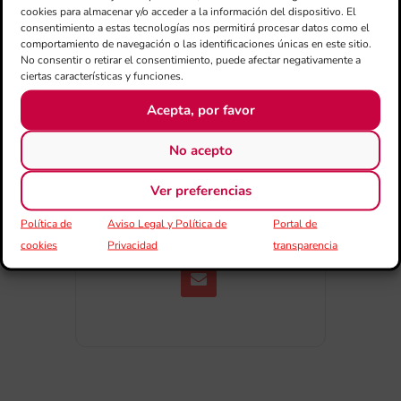
cookies para almacenar y/o acceder a la información del dispositivo. El
consentimiento a estas tecnologías nos permitirá procesar datos como el
comportamiento de navegación o las identificaciones únicas en este sitio.
No consentir o retirar el consentimiento, puede afectar negativamente a
ciertas características y funciones.
Acepta, por favor
COMPARTIR
No acepto
ESDEVENIMENT
Ver preferencias
Política de
Aviso Legal y Política de
Portal de
cookies
Privacidad
transparencia