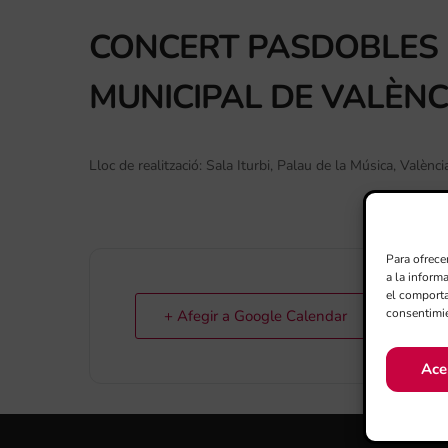
CONCERT PASDOBLES 
MUNICIPAL DE VALÈNC
Lloc de realització: Sala Iturbi, Palau de la Música, Valènci
Para ofrece
a la inform
el comporta
consentimie
+ Afegir a Google Calendar
Ace