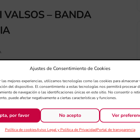
I VALSOS – BANDA
IA
a.
Ajustes de Consentimiento de Cookies
r las mejores experiencias, utilizamos tecnologías como las cookies para almacenar 
ación del dispositivo. El consentimiento a estas tecnologías nos permitirá procesar
miento de navegación o las identificaciones únicas en este sitio. No consentir o retir
nto, puede afectar negativamente a ciertas características y funciones.
Exportar + iCal / Outlook
pta, por favor
No acepto
Ver preferen
Política de cookies
Aviso Legal y Política de Privacidad
Portal de transparencia