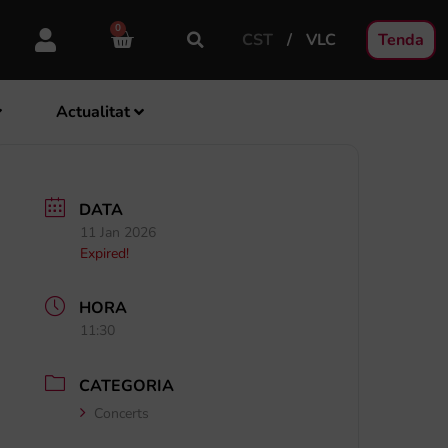
0
CST
VLC
Tenda
Actualitat
DATA
11 Jan 2026
Expired!
HORA
11:30
CATEGORIA
Concerts