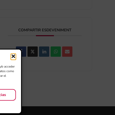
COMPARTIR ESDEVENIMENT
y/o acceder
 datos como
ar el
cias