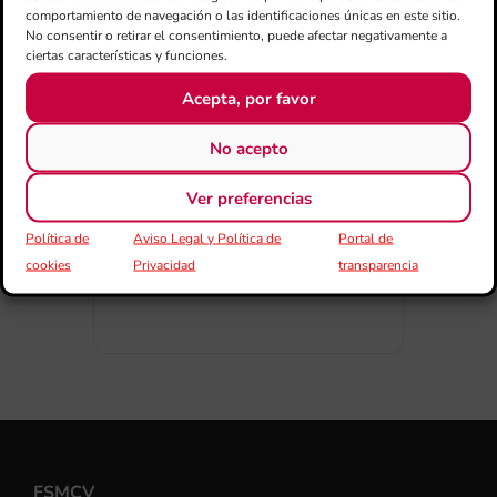
comportamiento de navegación o las identificaciones únicas en este sitio.
No consentir o retirar el consentimiento, puede afectar negativamente a
ciertas características y funciones.
Acepta, por favor
COMPARTIR
ESDEVENIMENT
No acepto
Ver preferencias
Política de
Aviso Legal y Política de
Portal de
cookies
Privacidad
transparencia
FSMCV