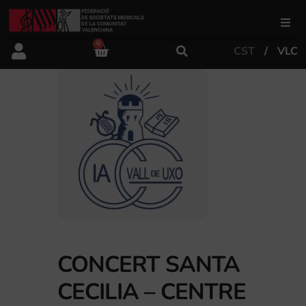
0
CST
VLC
FSMCV
Àrea de gestió
Àrea educativa
Àrea Artística
Actualitat
CONCERT SANTA
CECILIA – CENTRE
Tenda