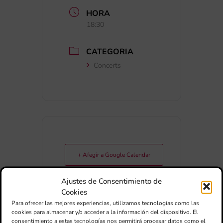
HORA
18:30
CATEGORIA
Concerts
+ Afegir a Google Calendar
Ajustes de Consentimiento de
Exportar + iCal / Outlook
Cookies
Para ofrecer las mejores experiencias, utilizamos tecnologías como las
cookies para almacenar y/o acceder a la información del dispositivo. El
consentimiento a estas tecnologías nos permitirá procesar datos como el