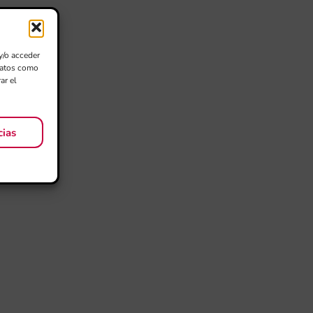
y/o acceder
 datos como
ar el
cias