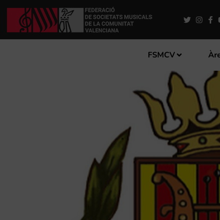
FSMCV
Àre