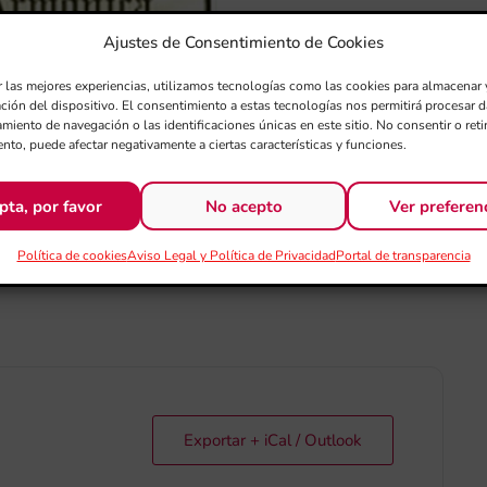
Ajustes de Consentimiento de Cookies
IA DEL CENTRE
r las mejores experiencias, utilizamos tecnologías como las cookies para almacenar 
ación del dispositivo. El consentimiento a estas tecnologías nos permitirá procesar
miento de navegación o las identificaciones únicas en este sitio. No consentir o retir
“L’HARMÒNICA” DE
nto, puede afectar negativamente a ciertas características y funciones.
pta, por favor
No acepto
Ver preferen
Política de cookies
Aviso Legal y Política de Privacidad
Portal de transparencia
l
Exportar + iCal / Outlook