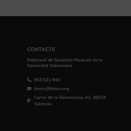
CONTACTE
Federació de Societats Musicals de la
Comunitat Valenciana
963 531 943
fsmcv@fsmcv.org
Carrer de la Democràcia, 62, 46018
València