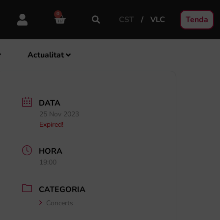
0
CST
VLC
Tenda
Actualitat
DATA
25 Nov 2023
Expired!
HORA
19:00
CATEGORIA
Concerts