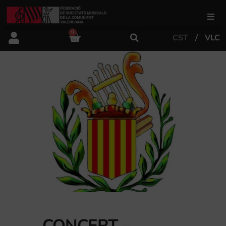
0
CST
VLC
FSMCV
Àrea de gestió
Àrea educativa
Àrea Artística
Actualitat
Tenda
CONCERT –