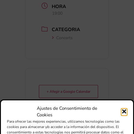
HORA
19:00
CATEGORIA
Concerts
+ Afegir a Google Calendar
Ajustes de Consentimiento de
Exportar + iCal / Outlook
Cookies
Para ofrecer las mejores experiencias, utilizamos tecnologías como las
cookies para almacenar y/o acceder a la información del dispositivo. El
consentimiento a estas tecnologías nos permitirá procesar datos como el