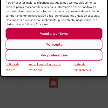
Para ofrecer las mejores experiencias, utilizamos tecnologías como las
Exportar + iCal / Outlook
cookies para almacenar y/o acceder a la información del dispositivo. El
consentimiento a estas tecnologías nos permitirá procesar datos como el
comportamiento de navegación o las identificaciones únicas en este sitio.
No consentir o retirar el consentimiento, puede afectar negativamente a
ciertas características y funciones.
Acepta, por favor
No acepto
COMPARTIR
ESDEVENIMENT
Ver preferencias
Política de
Aviso Legal y Política de
Portal de
cookies
Privacidad
transparencia