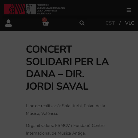
0
CST
VLC
FSMCV
Àrea de gestió
CONCERT
SOLIDARI PER LA
Àrea educativa
DANA – DIR.
JORDI SAVAL
Àrea Artística
Lloc de realització: Sala Iturbi, Palau de la
Actualitat
Música, València.
Organitzadors: FSMCV i Fundació Centre
Tenda
Internacional de Música Antiga.