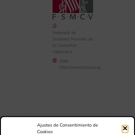
Federació de
Societats Musicals de
la Comunitat
Valenciana
Web
http://www.fsmcv.org
Ajustes de Consentimiento de
+ Afegir a Google Calendar
Cookies