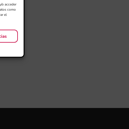
y/o acceder
 datos como
ar el
cias