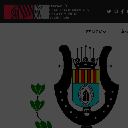
FSMCV
Àre