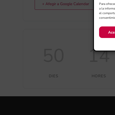
+ Afegir a Google Calendar
Para ofrece
a la inform
el comporta
consentimie
Ace
50
14
DIES
HORES