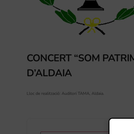
CONCERT “SOM PATRIM
D’ALDAIA
Lloc de realització: Auditori TAMA, Aldaia.