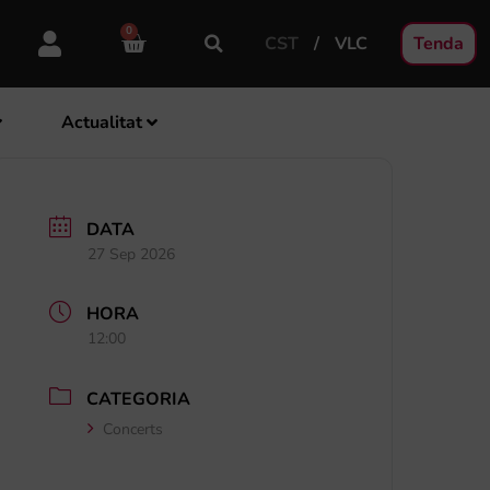
0
CST
VLC
Tenda
Actualitat
DATA
27 Sep 2026
HORA
12:00
CATEGORIA
Concerts