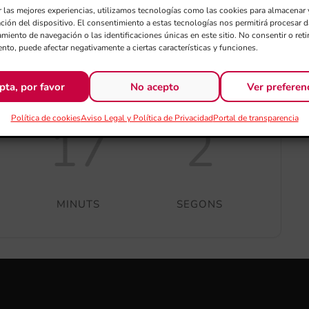
Exportar + iCal / Outlook
r las mejores experiencias, utilizamos tecnologías como las cookies para almacenar 
ación del dispositivo. El consentimiento a estas tecnologías nos permitirá procesar
miento de navegación o las identificaciones únicas en este sitio. No consentir o retir
nto, puede afectar negativamente a ciertas características y funciones.
pta, por favor
No acepto
Ver preferen
Política de cookies
Aviso Legal y Política de Privacidad
Portal de transparencia
17
2
MINUTS
SEGONS