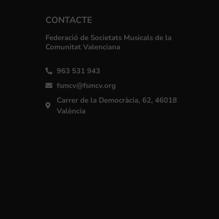
CONTACTE
Federació de Societats Musicals de la
Comunitat Valenciana
963 531 943
fsmcv@fsmcv.org
Carrer de la Democràcia, 62, 46018
València