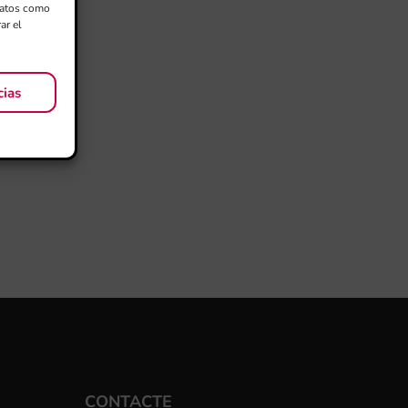
 datos como
ar el
cias
CONTACTE