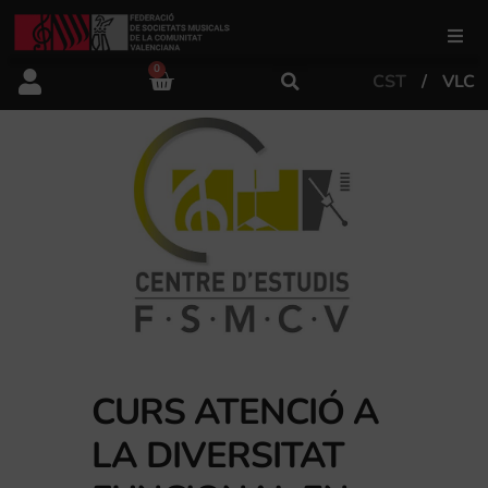
0
CST
VLC
FSMCV
Àrea de gestió
Àrea educativa
Àrea Artística
Actualitat
CURS ATENCIÓ A
LA DIVERSITAT
Tenda