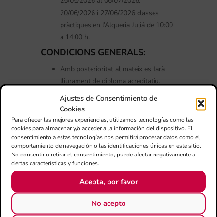
25/05/2026 al 06/07/2026.
20/06/2026 i 27/06/2026 classes
pràctiques en l’Alqueria Juliá de 10:00
a 14:00 h.
CONDICIONS GENERALS:
Amb posterioritat al mateix es farà
lliurament de diploma acreditatiu.
A més, els assistents al curs que
Ajustes de Consentimiento de
siguen professors de centres
Cookies
autoritzats, conservatoris, escoles de
Para ofrecer las mejores experiencias, utilizamos tecnologías como las
cookies para almacenar y/o acceder a la información del dispositivo. El
música i centres d’ensenyança primària
consentimiento a estas tecnologías nos permitirá procesar datos como el
o secundària de la Comunitat
comportamiento de navegación o las identificaciones únicas en este sitio.
Valenciana, o graduats que estiguen
No consentir o retirar el consentimiento, puede afectar negativamente a
ciertas características y funciones.
inscrits en alguna de les borses de
treball de la Conselleria d’Educació,
Acepta, por favor
obtindran una certificació emesa per la
Conselleria d’Educació.
No acepto
Les places es concediran per rigorós