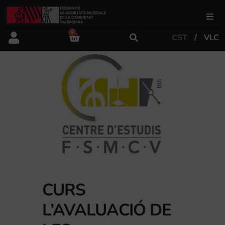
0
CST
VLC
FSMCV
Àrea de gestió
Àrea educativa
Àrea Artística
Actualitat
CURS
L’AVALUACIÓ DE
Tenda