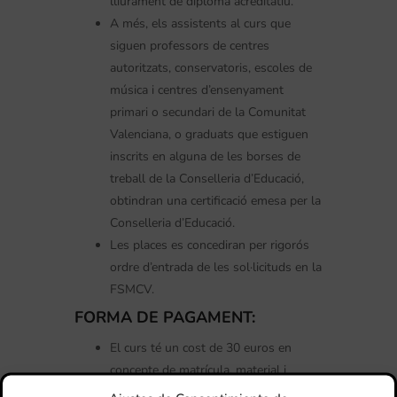
lliurament de diploma acreditatiu.
A més, els assistents al curs que
siguen professors de centres
autoritzats, conservatoris, escoles de
música i centres d’ensenyament
primari o secundari de la Comunitat
Valenciana, o graduats que estiguen
inscrits en alguna de les borses de
treball de la Conselleria d’Educació,
obtindran una certificació emesa per la
Conselleria d’Educació.
Les places es concediran per rigorós
ordre d’entrada de les sol·licituds en la
FSMCV.
FORMA DE PAGAMENT:
El curs té un cost de 30 euros en
concepte de matrícula, material i
emissió de certificat.