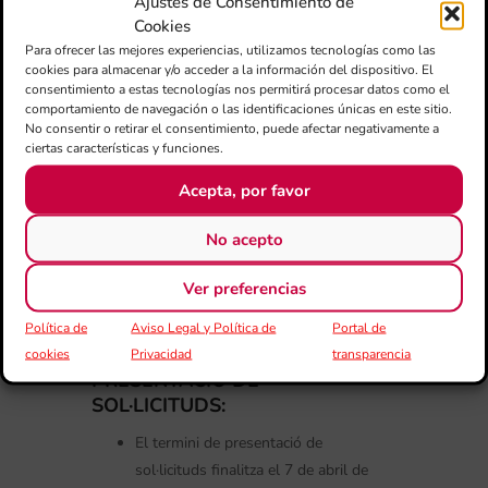
Ajustes de Consentimiento de
Una vegada finalitzat el termini
Cookies
d’inscripció es comunicarà als
Para ofrecer las mejores experiencias, utilizamos tecnologías como las
cookies para almacenar y/o acceder a la información del dispositivo. El
sol·licitants si han sigut admesos o
consentimiento a estas tecnologías nos permitirá procesar datos como el
no.
comportamiento de navegación o las identificaciones únicas en este sitio.
No consentir o retirar el consentimiento, puede afectar negativamente a
Els participants seleccionats tindran
ciertas características y funciones.
un termini de 3 dies des de la
comunicació, per a la realització de la
Acepta, por favor
transferència bancària en el número de
No acepto
compte que la FSMCV li comunicarà i
per a l’enviament de còpia del
Ver preferencias
resguard bancari a través del correu
electrònic centredestudis@fsmcv.org
Política de
Aviso Legal y Política de
Portal de
TERMINI PER A LA
cookies
Privacidad
transparencia
PRESENTACIÓ DE
SOL·LICITUDS:
El termini de presentació de
sol·licituds finalitza el 7 de abril de