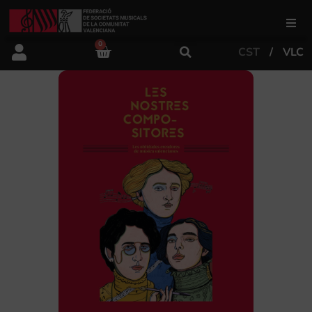
0
CST
VLC
FSMCV
Àrea de gestió
Àrea educativa
Àrea Artística
Actualitat
Tenda