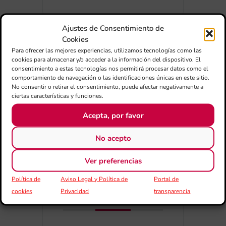
Ajustes de Consentimiento de
Cookies
Para ofrecer las mejores experiencias, utilizamos tecnologías como las
cookies para almacenar y/o acceder a la información del dispositivo. El
consentimiento a estas tecnologías nos permitirá procesar datos como el
+ Afegir a Google Calendar
comportamiento de navegación o las identificaciones únicas en este sitio.
No consentir o retirar el consentimiento, puede afectar negativamente a
ciertas características y funciones.
Exportar + iCal / Outlook
Acepta, por favor
No acepto
Ver preferencias
Política de
Aviso Legal y Política de
Portal de
COMPARTIR
cookies
Privacidad
transparencia
ESDEVENIMENT