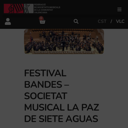
0
CST
VLC
FSMCV
Àrea de gestió
Àrea educativa
FESTIVAL
BANDES –
Àrea Artística
SOCIETAT
Actualitat
MUSICAL LA PAZ
DE SIETE AGUAS
Tenda