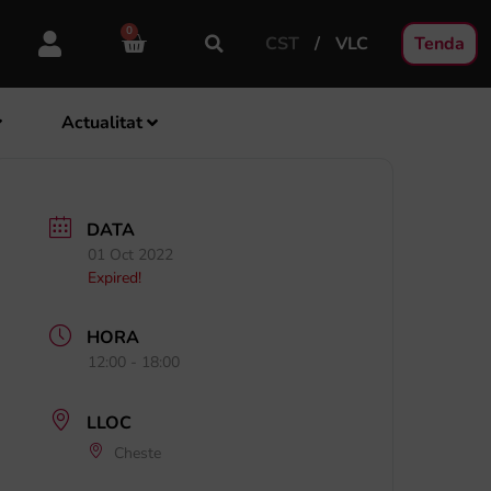
0
CST
VLC
Tenda
Actualitat
DATA
01 Oct 2022
Expired!
HORA
12:00 - 18:00
LLOC
Cheste