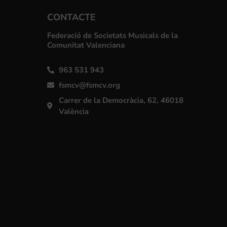
CONTACTE
Federació de Societats Musicals de la
Comunitat Valenciana
963 531 943
fsmcv@fsmcv.org
Carrer de la Democràcia, 62, 46018
València