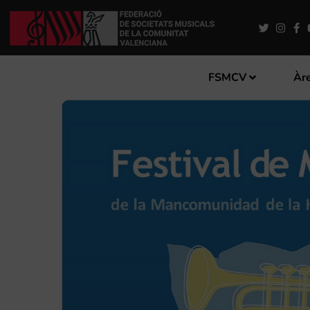
FSMCV
Àre