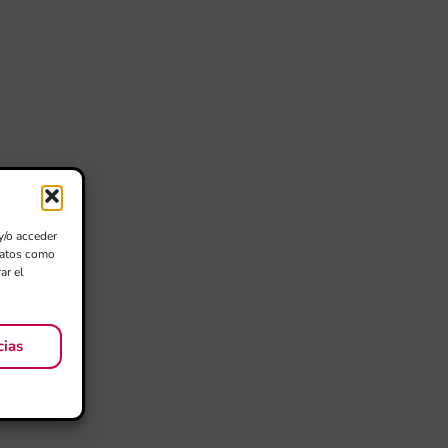
y/o acceder
 datos como
ar el
cias