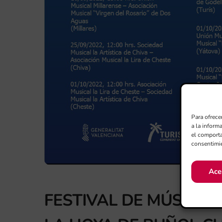
Para ofrece
a la inform
el comporta
consentimie
Ace
FESTIVAL DE MÚSICA