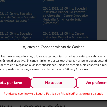
Ajustes de Consentimiento de Cookies
r las mejores experiencias, utilizamos tecnologías como las cookies para almacenar 
ación del dispositivo. El consentimiento a estas tecnologías nos permitirá procesar
miento de navegación o las identificaciones únicas en este sitio. No consentir o retir
nto, puede afectar negativamente a ciertas características y funciones.
pta, por favor
No acepto
Ver preferen
 DE LA MANCOMUNIDAD DE
Política de cookies
Aviso Legal y Política de Privacidad
Portal de transparencia