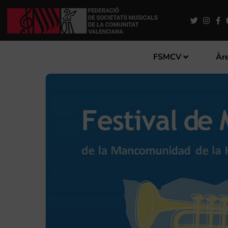
FSMCV
Àre