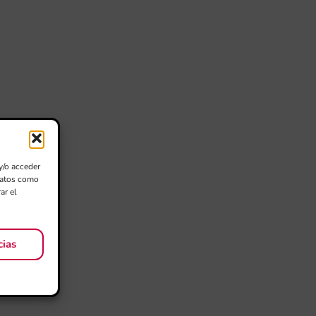
y/o acceder
 datos como
ar el
cias