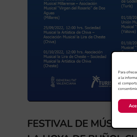
Para ofrece
a la inform
el comporta
consentimie
Ace
FESTIVAL DE MÚSICA