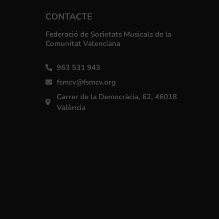
CONTACTE
Federació de Societats Musicals de la
Comunitat Valenciana
963 531 943
fsmcv@fsmcv.org
Carrer de la Democràcia, 62, 46018
València