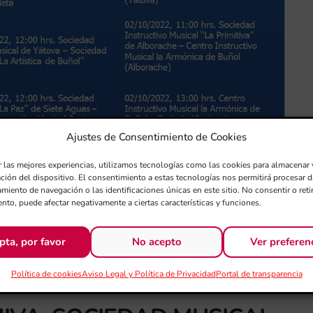
Ajustes de Consentimiento de Cookies
r las mejores experiencias, utilizamos tecnologías como las cookies para almacenar 
ación del dispositivo. El consentimiento a estas tecnologías nos permitirá procesar
miento de navegación o las identificaciones únicas en este sitio. No consentir o retir
nto, puede afectar negativamente a ciertas características y funciones.
pta, por favor
No acepto
Ver preferen
 DE LA MANCOMUNIDAD DE
Política de cookies
Aviso Legal y Política de Privacidad
Portal de transparencia