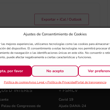
Exportar + iCal / Outlook
Ajustes de Consentimiento de Cookies
r las mejores experiencias, utilizamos tecnologías como las cookies para almacenar 
ación del dispositivo. El consentimiento a estas tecnologías nos permitirá procesar
miento de navegación o las identificaciones únicas en este sitio. No consentir o retir
nto, puede afectar negativamente a ciertas características y funciones.
pta, por favor
No acepto
Ver preferen
Política de cookies
Aviso Legal y Política de Privacidad
Portal de transparencia
ÇOS D´INTERÉS
+ FSMCV
cante
Covid 19
i Palau de Congressos de
Ajuda DANA-24