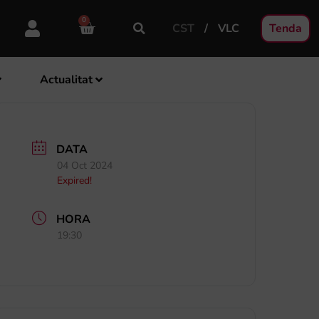
0
CST
VLC
Tenda
Actualitat
DATA
04 Oct 2024
Expired!
HORA
19:30