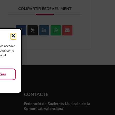
COMPARTIR ESDEVENIMENT
y/o acceder
 datos como
ar el
cias
CONTACTE
Federació de Societats Musicals de la
Comunitat Valenciana