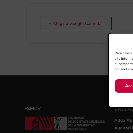
+ Afegir a Google Calendar
Para ofrece
a la inform
el comporta
consentimie
Ace
FSMCV
ENLLA
Adda Ali
Auditori 