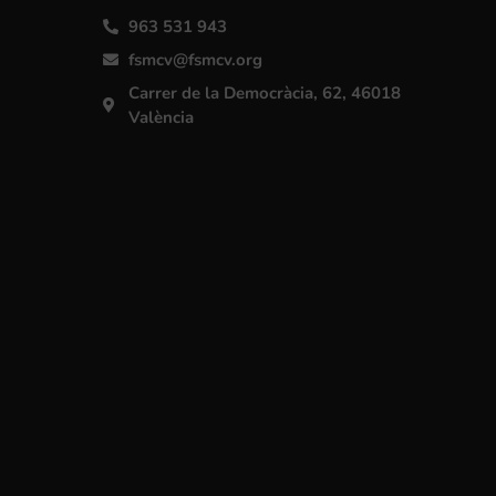
963 531 943
fsmcv@fsmcv.org
Carrer de la Democràcia, 62, 46018
València