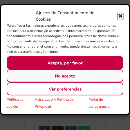
Ajustes de Consentimiento de
Cookies
Para ofrecer las mejores experiencias, utilizamos tecnologías como las
cookies para almacenar y/o acceder a la información del dispositivo. El
+ Afegir a Google Calendar
consentimiento a estas tecnologías nos permitirá procesar datos como el
comportamiento de navegación o las identificaciones únicas en este sitio.
No consentir o retirar el consentimiento, puede afectar negativamente a
ciertas características y funciones.
Exportar + iCal / Outlook
Acepta, por favor
No acepto
Ver preferencias
Política de
Aviso Legal y Política de
Portal de
COMPARTIR
cookies
Privacidad
transparencia
ESDEVENIMENT