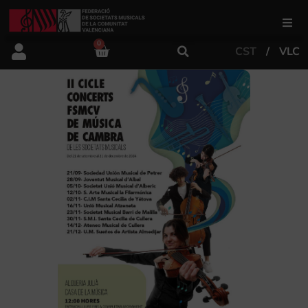
0
CST
VLC
FSMCV
Àrea de gestió
Àrea educativa
Àrea Artística
Actualitat
Tenda