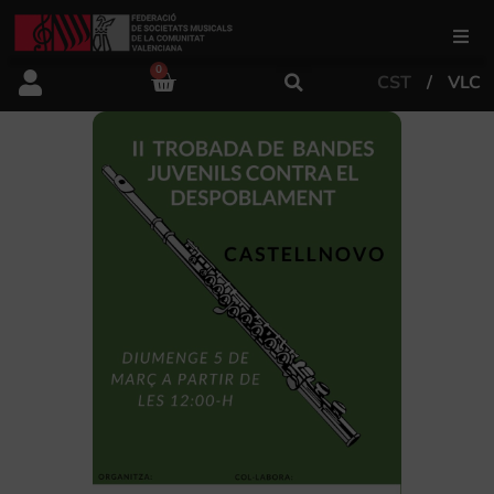
0
CST
VLC
FSMCV
Àrea de gestió
Àrea educativa
Àrea Artística
Actualitat
Tenda