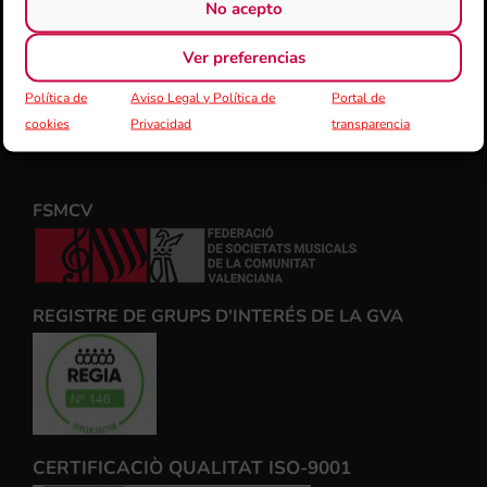
No acepto
Ver preferencias
Política de
Aviso Legal y Política de
Portal de
cookies
Privacidad
transparencia
FSMCV
REGISTRE DE GRUPS D'INTERÉS DE LA GVA
CERTIFICACIÒ QUALITAT ISO-9001