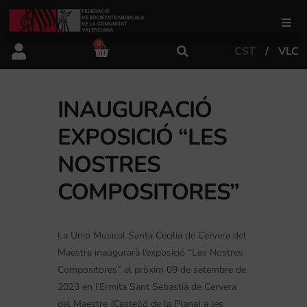
0
CST
VLC
FSMCV
Àrea de gestió
INAUGURACIÓ
EXPOSICIÓ “LES
Àrea educativa
NOSTRES
COMPOSITORES”
Àrea Artística
La Unió Musical Santa Cecilia de Cervera del
Actualitat
Maestre inaugurarà l’exposició “Les Nostres
Compositores” el pròxim 09 de setembre de
2023 en l’Ermita Sant Sebastià de Cervera
Tenda
del Maestre (Castelló de la Plana) a les