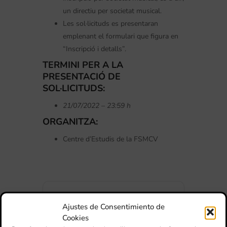
un directiu per societat musical.
Les sol·licituds es presentaran
emplenant el formulari que figura en
“Inscripció i detalls”.
TERMINI PER A LA
PRESENTACIÓ DE
SOL·LICITUDS:
21/07/2022 – 23:59 h
ORGANITZA:
Centre d’Estudis de la FSMCV
Ajustes de Consentimiento de
DATA
Cookies
23 Jul 2022