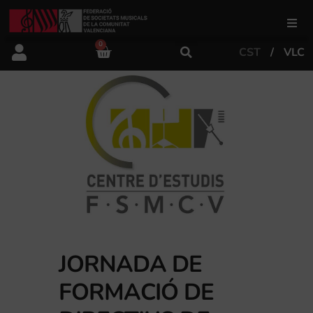
0
CST
VLC
FSMCV
Àrea de gestió
Àrea educativa
Àrea Artística
Actualitat
JORNADA DE
FORMACIÓ DE
Tenda