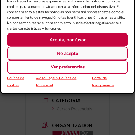
Para ofrecer las mejores experiencias, utilizamos tecnologías como las
Expired!
cookies para almacenar y/o acceder a la información del dispositivo. El
consentimiento a estas tecnologías nos permitirá procesar datos como el
comportamiento de navegación o las identificaciones únicas en este sitio.
HORA
No consentir o retirar el consentimiento, puede afectar negativamente a
ciertas características y funciones.
10:00 - 14:00
Acepta, por favor
LLOC
No acepto
Societat Musical "La
Paz" de Sant Joan
Ver preferencias
d'Alacant
Política de
Aviso Legal y Política de
Portal de
Sant Joan d'Alacant,
Alacant
cookies
Privacidad
transparencia
CATEGORIA
Cursos Presencials
ORGANITZADOR