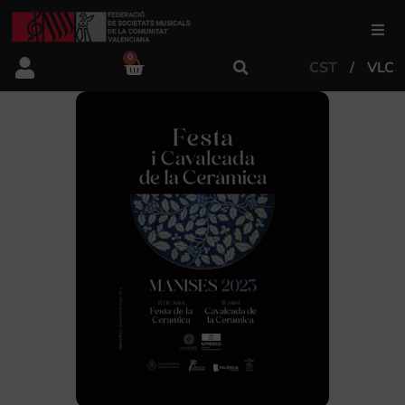
0
CST
VLC
FSMCV
Àrea de gestió
Àrea educativa
Àrea Artística
Actualitat
Tenda