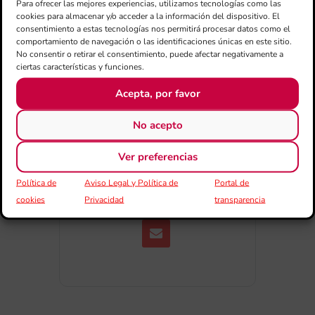
Para ofrecer las mejores experiencias, utilizamos tecnologías como las
Exportar + iCal / Outlook
cookies para almacenar y/o acceder a la información del dispositivo. El
consentimiento a estas tecnologías nos permitirá procesar datos como el
comportamiento de navegación o las identificaciones únicas en este sitio.
No consentir o retirar el consentimiento, puede afectar negativamente a
ciertas características y funciones.
Acepta, por favor
No acepto
COMPARTIR
ESDEVENIMENT
Ver preferencias
Política de
Aviso Legal y Política de
Portal de
cookies
Privacidad
transparencia