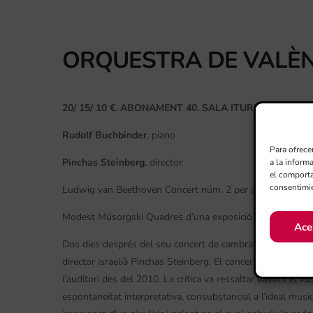
ORQUESTRA DE VALÈN
20/ 15/ 10 €. ABONAMENT 40. SALA ITURBI.
Rudolf Buchbinder
, piano
Para ofrece
Pinchas Steinberg
, director
a la inform
el comporta
consentimie
Ludwig van Beethoven Concert núm. 2 per a piano i orque
Modest Músorgski Quadres d’una exposició (orq. M. Ravel
Ace
Dos dies després del seu concert de cambra, Buchbinder t
director israelià Pinchas Steinberg. El concertista austríac
l’auditori des del 2010. La crítica va ressaltar llavors el «s
espontaneïtat interpretativa, consubstancial a l’ideal mus