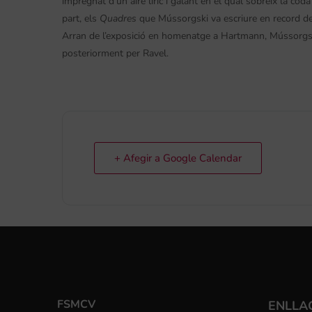
impregnat d’un aire líric i galant en el qual sobreïx la c
part, els
Quadres
que Mússorgski va escriure en record del
Arran de l’exposició en homenatge a Hartmann, Mússorgsk
posteriorment per Ravel.
+ Afegir a Google Calendar
FSMCV
ENLLA