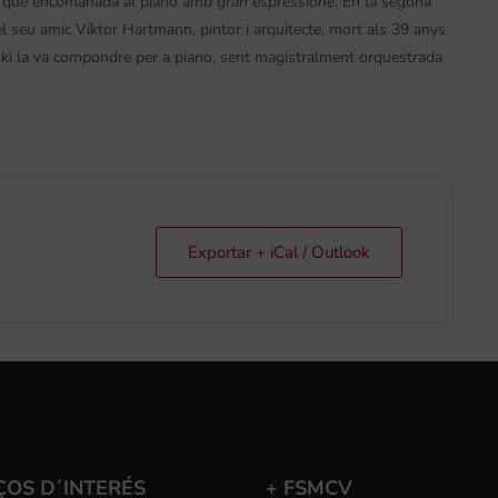
oda que encomanada al piano
amb gran espressione
. En la segona
 seu amic Víktor Hartmann, pintor i arquitecte, mort als 39 anys.
i la va compondre per a piano, sent magistralment orquestrada
Exportar + iCal / Outlook
ÇOS D´INTERÉS
+ FSMCV