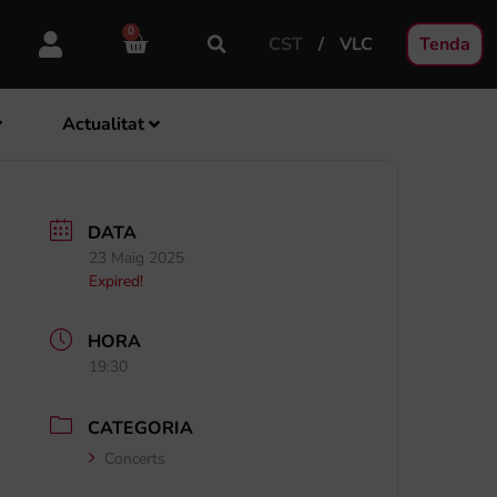
0
CST
VLC
Tenda
Actualitat
DATA
23 Maig 2025
Expired!
HORA
19:30
CATEGORIA
Concerts