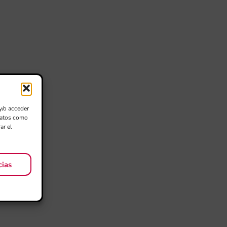
y/o acceder
 datos como
ar el
cias