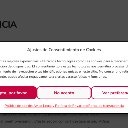
CIA
Ajustes de Consentimiento de Cookies
r las mejores experiencias, utilizamos tecnologías como las cookies para almacenar 
ación del dispositivo. El consentimiento a estas tecnologías nos permitirá procesar
miento de navegación o las identificaciones únicas en este sitio. No consentir o retir
nto, puede afectar negativamente a ciertas características y funciones.
stra en Si bemoll major, op. 19
)
pta, por favor
No acepto
Ver preferen
orna en format simfònic amb l’Orquestra de València i el magnífic
Política de cookies
Aviso Legal y Política de Privacidad
Portal de transparencia
 abordarà el
Concert núm. 2
de Beethoven que no interpretava a
o perlat i una articulació claríssima», així com «la sensació i
ical beethoveniano». D’este segon concert destaca el seu
Adagi,