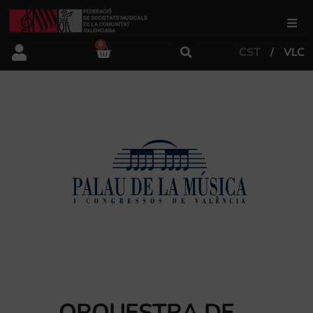
0
CST
VLC
FSMCV
Àrea de gestió
Àrea educativa
Àrea Artística
Actualitat
Tenda
ORQUESTRA DE