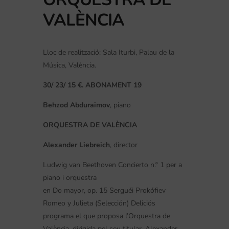
VALÈNCIA
Lloc de realització: Sala Iturbi, Palau de la
Música, València.
30/ 23/ 15 €. ABONAMENT 19
Behzod Abduraimov
, piano
ORQUESTRA DE VALÈNCIA
Alexander Liebreich
, director
Ludwig van Beethoven Concierto n.º 1 per a
piano i orquestra
en Do mayor, op. 15 Serguéi Prokófiev
Romeo y Julieta (Selección) Deliciós
programa el que proposa l’Orquestra de
València, dirigida pel seu titular, Alexander