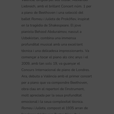
Liebreich, amb el brillant Concert núm. 1 per
a piano de Beethoven i una selecció del
ballet
Romeu i Julieta
de Prokófiev, inspirat
en la tragèdia de Shakespeare. El jove
pianista Behzod Abduraimov, nascut a
Uzbekistan, combina una immensa
profunditat musical amb una excel·lent
tècnica i una delicadesa impressionants. Va
començar a tocar el piano als cinc anys i el
2009, amb tan sols 19, va guanyar el
Concurs Internacional de piano de Londres.
Ara, debuta a València amb el primer concert
per a piano que va compondre Beethoven,
obra clau en el repertori de l’instrument,
molt apreciada per la seua profunditat
emocional i la seua complexitat tècnica.
Romeu i Julieta,
compost el 1935 arran de