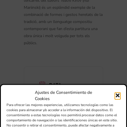
l’encàrrec del llavors Teatre Kírov (hui
Mariinski) és un esplèndid exemple de la
combinació de formes i gestos heretats de la
tradició, amb un llenguatge compositiu
contemporani que fan d’esta partitura una
obra única i molt volguda per tots els
públics.
DATA
14 Feb 2025
Ajustes de Consentimiento de
Expired!
Cookies
Para ofrecer las mejores experiencias, utilizamos tecnologías como las
cookies para almacenar y/o acceder a la información del dispositivo. El
HORA
consentimiento a estas tecnologías nos permitirá procesar datos como el
19:30
comportamiento de navegación o las identificaciones únicas en este sitio.
No consentir o retirar el consentimiento, puede afectar negativamente a