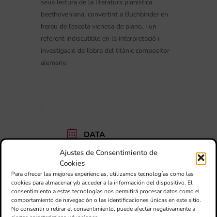
seua lectura de la literatura pianística
beethoveniana, convertint a Buchbinder en
hereu de l’escola vienesa de piano, i un
referent indiscutible en la interpretació i
investigació de l’obra del titànic compositor
alemany.
DATA
21 Maig 2025
Ajustes de Consentimiento de
Expired!
Cookies
Para ofrecer las mejores experiencias, utilizamos tecnologías como las
HORA
cookies para almacenar y/o acceder a la información del dispositivo. El
consentimiento a estas tecnologías nos permitirá procesar datos como el
19:30
comportamiento de navegación o las identificaciones únicas en este sitio.
No consentir o retirar el consentimiento, puede afectar negativamente a