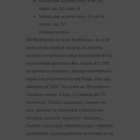
Sonata per a piano núm. 6 en Fa
major, op. 10, núm. 2
Sonata per a piano núm. 23 en Fa
menor, op. 57
«Appassionata»
Dir Buchbinder és a dir Beethoven i és a dir
hereu d’una tradició musical. El pianista
austríac constituïx un pilar fonamental en la
interpretació pianística dels segles XX i XXI, i
és també un intèrpret i director estretament
lligat a la pròpia història del Palau. Des que
debutara el 1991, ha visitat en 28 ocasions
l’auditori rebent, a més, la Medalla del 25
Aniversari. D’estes actuacions, excepte en
cinc, sempre ha interpretat a Beethoven:
sonates, concerts, variacions, fantasies…
Tradició i innovació, fidelitat a l’obra i llibertat,
autenticitat i cosmopolitisme es funden en la