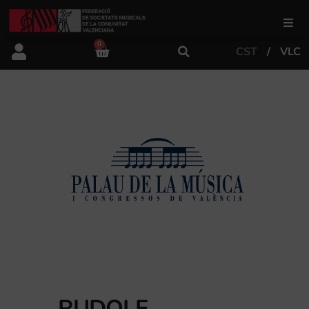
0
CST
VLC
FSMCV
Àrea de gestió
Àrea educativa
Àrea Artística
Actualitat
Tenda
RUDOLF