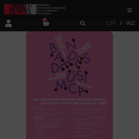
0
CST
VLC
FSMCV
Àrea de gestió
Àrea educativa
Àrea Artística
Actualitat
Tenda