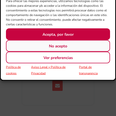
Para ofrecer las mejores experiencias, utilizamos tecnologías como las
Exportar + iCal / Outlook
cookies para almacenar y/o acceder a la información del dispositivo. El
consentimiento a estas tecnologías nos permitirá procesar datos como el
comportamiento de navegación o las identificaciones únicas en este sitio.
No consentir o retirar el consentimiento, puede afectar negativamente a
ciertas características y funciones.
Acepta, por favor
No acepto
COMPARTIR
ESDEVENIMENT
Ver preferencias
Política de
Aviso Legal y Política de
Portal de
cookies
Privacidad
transparencia