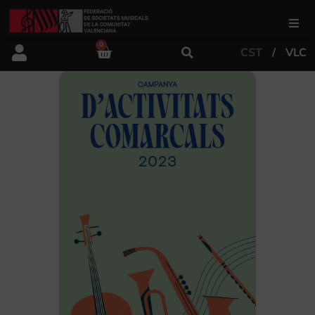
0
CST
VLC
FSMCV
Àrea de gestió
Àrea educativa
Àrea Artística
Actualitat
Tenda