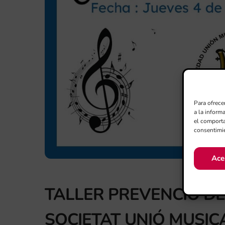
Para ofrece
a la inform
el comporta
consentimie
Ace
TALLER PREVENCIÓ DE
SOCIETAT UNIÓ MUSICA