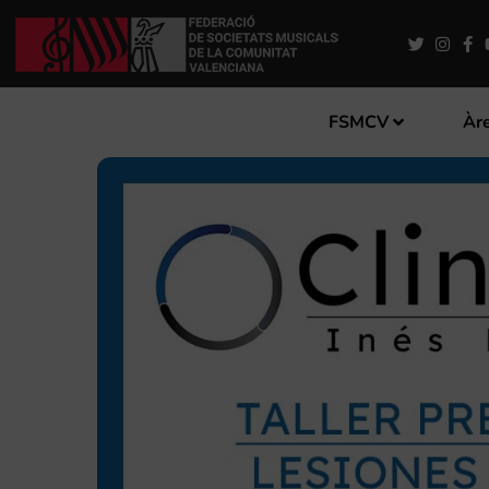
FSMCV
Àre