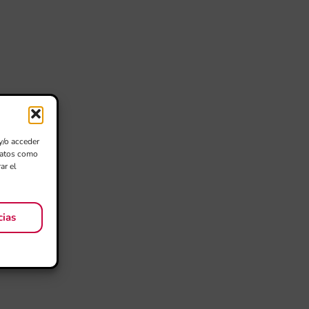
y/o acceder
 datos como
ar el
cias