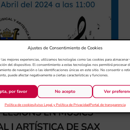
Ajustes de Consentimiento de Cookies
r las mejores experiencias, utilizamos tecnologías como las cookies para almacenar 
ación del dispositivo. El consentimiento a estas tecnologías nos permitirá procesar
miento de navegación o las identificaciones únicas en este sitio. No consentir o retir
nto, puede afectar negativamente a ciertas características y funciones.
pta, por favor
No acepto
Ver preferen
Política de cookies
Aviso Legal y Política de Privacidad
Portal de transparencia
 LESIONS EN MÚSICS –
L I ARTÍSTICA DE SAX