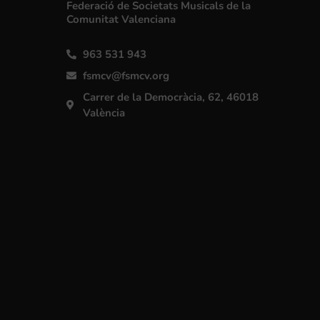
Federació de Societats Musicals de la
Comunitat Valenciana
963 531 943
fsmcv@fsmcv.org
Carrer de la Democràcia, 62, 46018
València