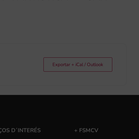
Exportar + iCal / Outlook
ÇOS D´INTERÉS
+ FSMCV