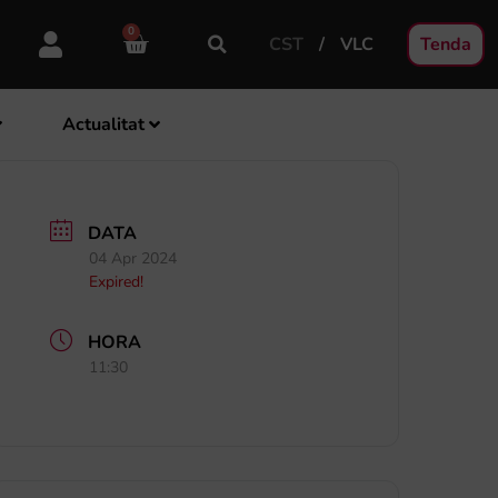
0
CST
VLC
Tenda
Actualitat
DATA
04 Apr 2024
Expired!
HORA
11:30