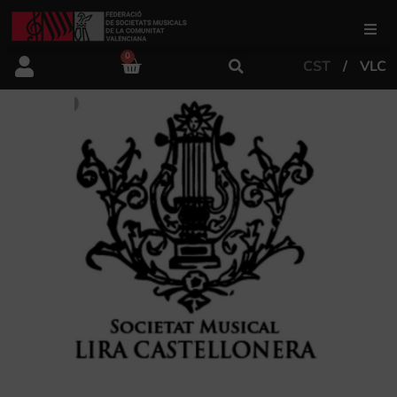
0
CST
VLC
FSMCV
Àrea de gestió
Àrea educativa
Àrea Artística
Actualitat
Tenda