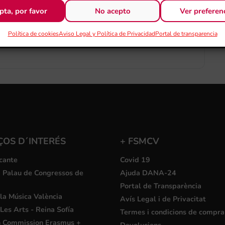
pta, por favor
No acepto
Ver preferen
Política de cookies
Aviso Legal y Política de Privacidad
Exportar + iCal / Outlook
Portal de transparencia
ÇOS D´INTERÉS
+ FSMCV
cante
Covid 19
i Palau de Congressos de
Ajuda DANA-24
Portal de Transparència
la Música València
Avís Legal i de Privacitat
Les Arts - Reina Sofía
Termes i condicions de compra
 Commission Erasmus +
Devolucions