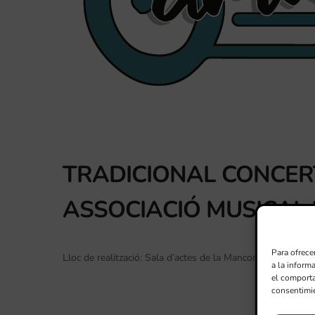
TRADICIONAL CONCER
ASSOCIACIÓ MUSICAL 
Para ofrece
Lloc de realització: Sala d’actes de la Mancomunitat Barri d
a la inform
el comporta
consentimie