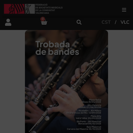
0
CST
VLC
FSMCV
Àrea de gestió
Àrea educativa
Àrea Artística
Actualitat
Tenda