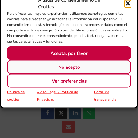
Cookies
+ Afegir a Google Calendar
Para ofrecer las mejores experiencias, utilizamos tecnologías como las
cookies para almacenar y/o acceder a la información del dispositivo. El
consentimiento a estas tecnologías nos permitirá procesar datos como el
Exportar + iCal / Outlook
comportamiento de navegación o las identificaciones únicas en este sitio.
No consentir o retirar el consentimiento, puede afectar negativamente a
ciertas características y funciones.
Acepta, por favor
No acepto
Ver preferencias
COMPARTIR
ESDEVENIMENT
Política de
Aviso Legal y Política de
Portal de
cookies
Privacidad
transparencia