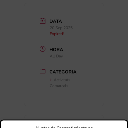
DATA
20 Sep 2025
Expired!
HORA
All Day
CATEGORIA
Activitats
Comarcals
Ajustes de Consentimiento de