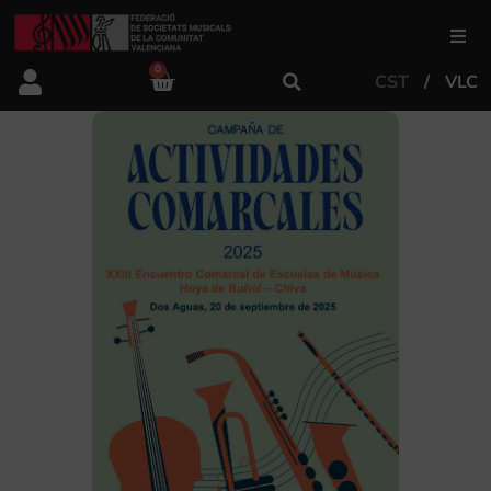
0
CST
VLC
FSMCV
Àrea de gestió
Àrea educativa
Àrea Artística
Actualitat
Tenda