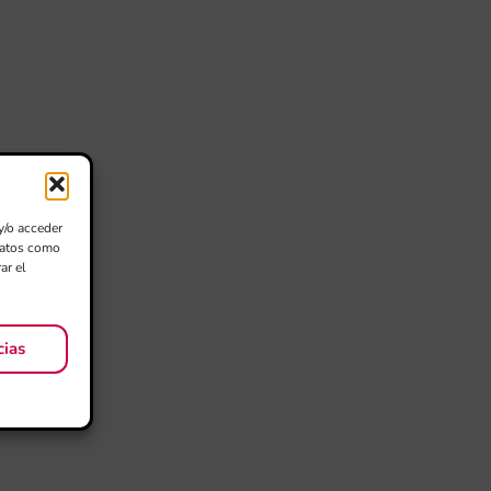
y/o acceder
 datos como
ar el
cias