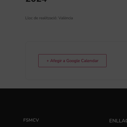
Lloc de realització: València
+ Afegir a Google Calendar
FSMCV
ENLLA