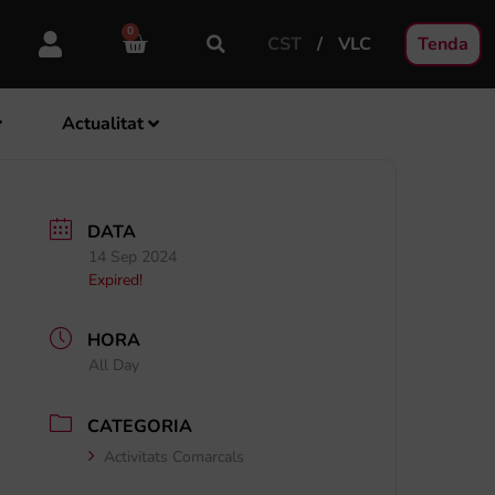
0
CST
VLC
Tenda
Actualitat
DATA
14 Sep 2024
Expired!
HORA
All Day
CATEGORIA
Activitats Comarcals