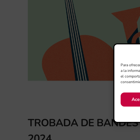
Para ofrece
a la inform
el comporta
consentimie
Ace
TROBADA DE BANDES 
2024