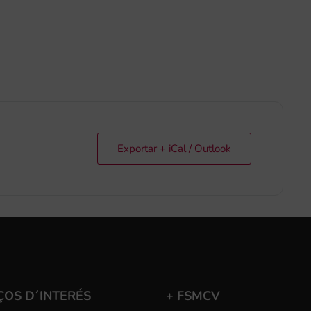
Exportar + iCal / Outlook
ÇOS D´INTERÉS
+ FSMCV