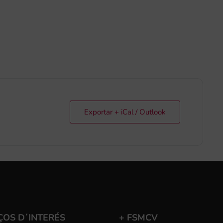
Exportar + iCal / Outlook
ÇOS D´INTERÉS
+ FSMCV