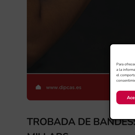
Para ofrece
a la inform
el comporta
consentimie
Ace
TROBADA DE BANDES: X