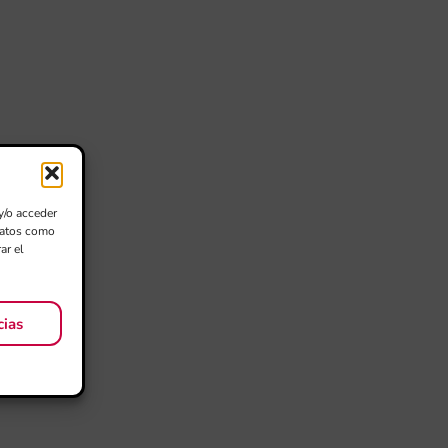
y/o acceder
 datos como
ar el
cias