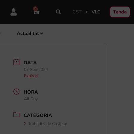
0
CST
VLC
Tenda
Actualitat
DATA
07 Sep 2024
Expired!
HORA
All Day
CATEGORIA
Trobades de Castelló