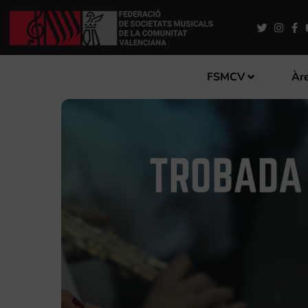
FSMCV
Àre