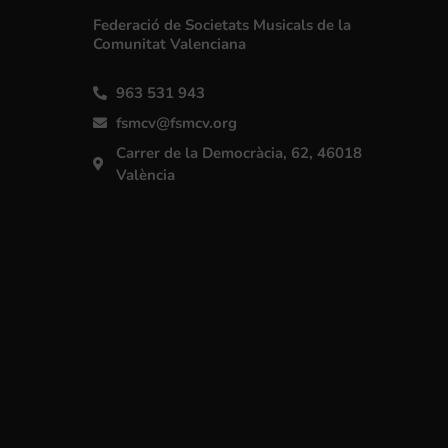
Federació de Societats Musicals de la
Comunitat Valenciana
963 531 943
fsmcv@fsmcv.org
Carrer de la Democràcia, 62, 46018
València