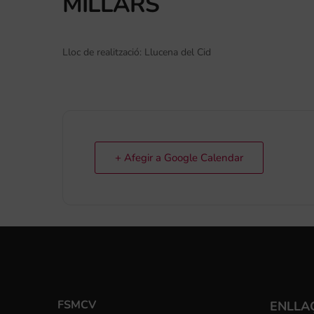
MILLARS
Lloc de realització: Llucena del Cid
+ Afegir a Google Calendar
FSMCV
ENLLA