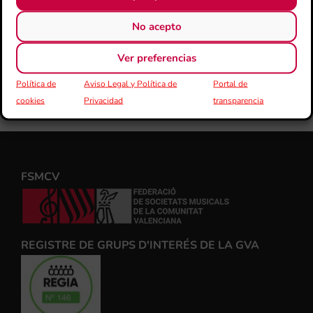
No acepto
Ver preferencias
Política de
Aviso Legal y Política de
Portal de
cookies
Privacidad
transparencia
FSMCV
REGISTRE DE GRUPS D'INTERÉS DE LA GVA