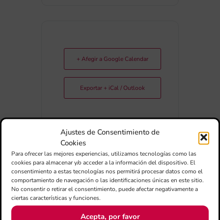
+ Afegir a Google Calendar
Exportar + iCal / Outlook
Ajustes de Consentimiento de
Cookies
Para ofrecer las mejores experiencias, utilizamos tecnologías como las
cookies para almacenar y/o acceder a la información del dispositivo. El
consentimiento a estas tecnologías nos permitirá procesar datos como el
COMPARTIR
comportamiento de navegación o las identificaciones únicas en este sitio.
ESDEVENIMENT
No consentir o retirar el consentimiento, puede afectar negativamente a
ciertas características y funciones.
Acepta, por favor