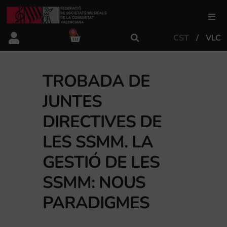
0
CST
VLC
FSMCV
Àrea de gestió
TROBADA DE
JUNTES
Àrea educativa
DIRECTIVES DE
LES SSMM. LA
Àrea Artística
GESTIÓ DE LES
SSMM: NOUS
Actualitat
PARADIGMES
Tenda