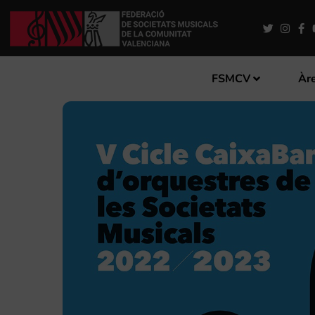
FSMCV
Àre