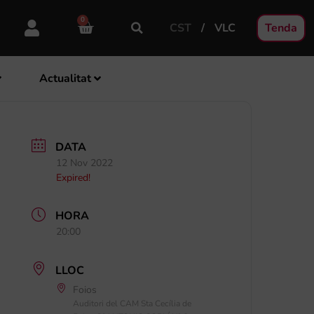
0
CST
VLC
Tenda
Actualitat
DATA
12 Nov 2022
Expired!
HORA
20:00
LLOC
Foios
Auditori del CAM Sta Cecília de