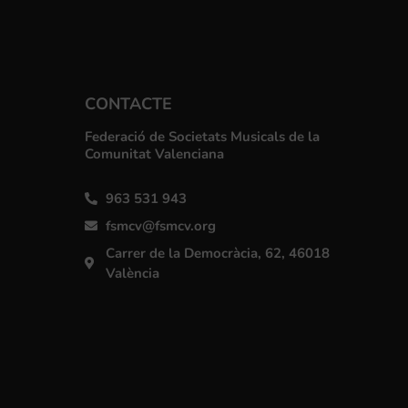
CONTACTE
Federació de Societats Musicals de la
Comunitat Valenciana
963 531 943
fsmcv@fsmcv.org
Carrer de la Democràcia, 62, 46018
València