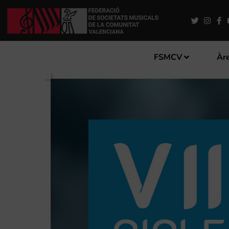
FSMCV
Àre