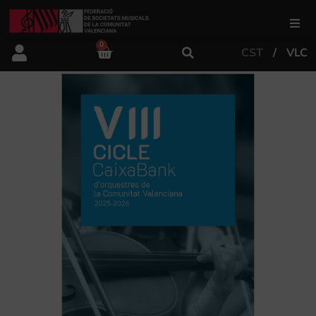
0
CST
VLC
FSMCV
Àrea de gestió
Àrea educativa
Àrea Artística
Actualitat
Tenda