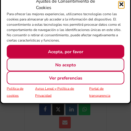
Ajustes de Consentimiento de
Cookies
+ Afegir a Google Calendar
Para ofrecer las mejores experiencias, utilizamos tecnologías como las
cookies para almacenar y/o acceder a la información del dispositivo. El
consentimiento a estas tecnologías nos permitirá procesar datos como el
Exportar + iCal / Outlook
comportamiento de navegación o las identificaciones únicas en este sitio.
No consentir o retirar el consentimiento, puede afectar negativamente a
ciertas características y funciones.
Acepta, por favor
No acepto
Ver preferencias
COMPARTIR
ESDEVENIMENT
Política de
Aviso Legal y Política de
Portal de
cookies
Privacidad
transparencia