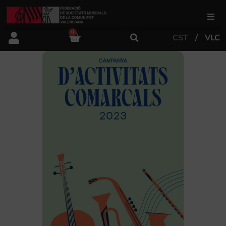
0
CST
VLC
FSMCV
Àrea de gestió
Àrea educativa
Àrea Artística
Actualitat
Tenda