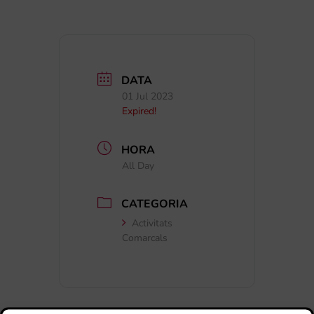
DATA
01 Jul 2023
Expired!
HORA
All Day
CATEGORIA
Activitats
Comarcals