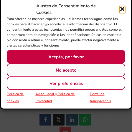
Ajustes de Consentimiento de
Cookies
Para ofrecer las mejores experiencias, utilizamos tecnologías como las
+ Afegir a Google Calendar
cookies para almacenar y/o acceder a la información del dispositivo. El
consentimiento a estas tecnologías nos permitirá procesar datos como el
comportamiento de navegación o las identificaciones únicas en este sitio.
Exportar + iCal / Outlook
No consentir o retirar el consentimiento, puede afectar negativamente a
ciertas características y funciones.
Acepta, por favor
No acepto
Ver preferencias
COMPARTIR
Política de
Aviso Legal y Política de
Portal de
ESDEVENIMENT
cookies
Privacidad
transparencia