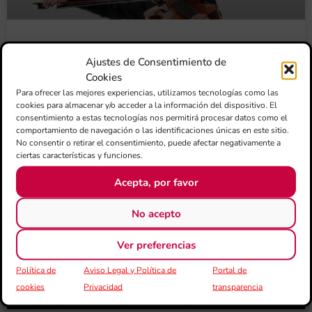
IV CICLE DE CONCERTS FSMCV DE MÚSICA DE
Ajustes de Consentimiento de
CAMBRA DE LES SOCIETATS MUSICALS
Cookies
Para ofrecer las mejores experiencias, utilizamos tecnologías como las
Des de la Federació de Societats Musicals de la Comunitat
cookies para almacenar y/o acceder a la información del dispositivo. El
Valenciana (FSMCV) els informem de la convocatòria de la
consentimiento a estas tecnologías nos permitirá procesar datos como el
comportamiento de navegación o las identificaciones únicas en este sitio.
No consentir o retirar el consentimiento, puede afectar negativamente a
ciertas características y funciones.
Acepta, por favor
No acepto
Ver preferencias
Política de
Aviso Legal y Política de
Portal de
cookies
Privacidad
transparencia