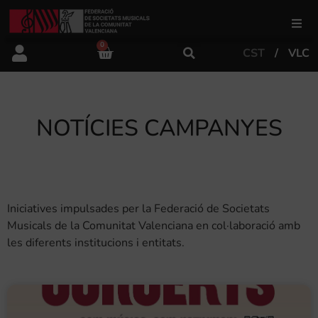
0
CST
VLC
FSMCV
Àrea de gestió
NOTÍCIES CAMPANYES
Àrea educativa
Àrea Artística
Iniciatives impulsades per la Federació de Societats
Musicals de la Comunitat Valenciana en col·laboració amb
les diferents institucions i entitats.
Actualitat
Tenda