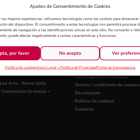
Ajustes de Consentimiento de Cookies
r las mejores experiencias, utilizamos tecnologías como las cookies para almacenar 
ación del dispositivo. El consentimiento a estas tecnologías nos permitirá procesar
miento de navegación o las identificaciones únicas en este sitio. No consentir o retir
nto, puede afectar negativamente a ciertas características y funciones.
ÇOS D´INTERÉS
+ FSMCV
cante
Covid 19
pta, por favor
No acepto
Ver preferen
i Palau de Congressos de
Ajuda DANA-24
Política de cookies
Aviso Legal y Política de Privacidad
Portal de transparencia
Portal de Transparència
la Música València
Avís Legal i de Privacitat
Les Arts - Reina Sofía
Termes i condicions de compra
 Commission Erasmus +
Devolucions
Política de cookies
Contacte