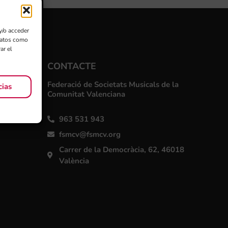
y/o acceder
 datos como
ar el
CONTACTE
Federació de Societats Musicals de la
cias
Comunitat Valenciana
963 531 943
fsmcv@fsmcv.org
Carrer de la Democràcia, 62, 46018
València