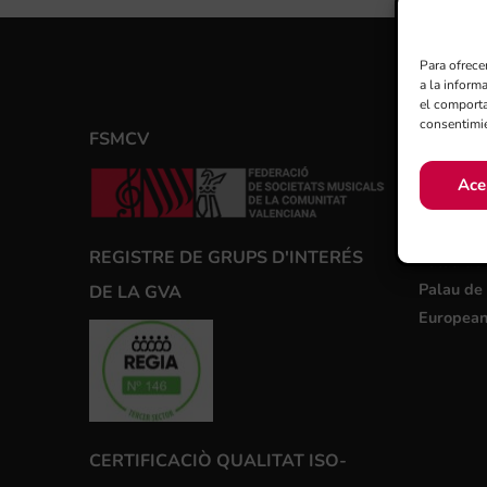
Para ofrece
a la inform
el comporta
consentimie
FSMCV
ENLLA
Adda Ali
Ace
Auditori 
Castelló
REGISTRE DE GRUPS D'INTERÉS
Palau de 
Palau de 
DE LA GVA
European
CERTIFICACIÒ QUALITAT ISO-