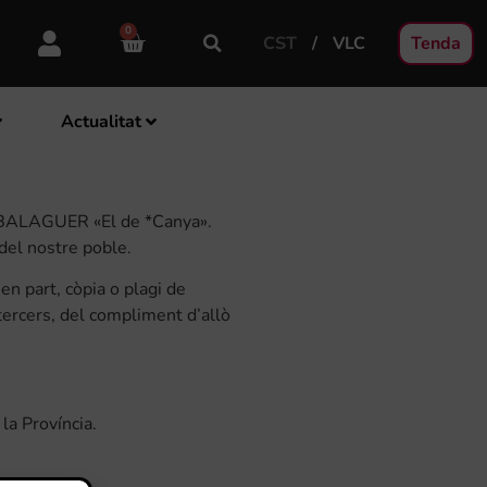
0
CST
VLC
Tenda
Actualitat
O BALAGUER «El de *Canya».
 del nostre poble.
en part, còpia o plagi de
tercers, del compliment d’allò
la Província.