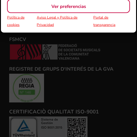
Ver preferencias
Política de
Aviso Legal y Política de
Portal de
cookies
Privacidad
transparencia
FSMCV
REGISTRE DE GRUPS D'INTERÉS DE LA GVA
CERTIFICACIÒ QUALITAT ISO-9001