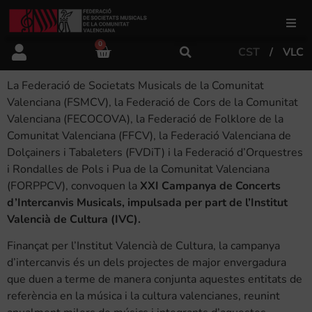
0
CST
VLC
FSMCV
La Federació de Societats Musicals de la Comunitat
Àrea de gestió
Valenciana (FSMCV), la Federació de Cors de la Comunitat
Valenciana (FECOCOVA), la Federació de Folklore de la
Comunitat Valenciana (FFCV), la Federació Valenciana de
Àrea educativa
Dolçainers i Tabaleters (FVDiT) i la Federació d’Orquestres
i Rondalles de Pols i Pua de la Comunitat Valenciana
(FORPPCV), convoquen la
XXI Campanya de Concerts
Àrea Artística
d’Intercanvis Musicals, impulsada per part de l’Institut
Valencià de Cultura (IVC).
Finançat per l’Institut Valencià de Cultura, la campanya
Actualitat
d’intercanvis és un dels projectes de major envergadura
que duen a terme de manera conjunta aquestes entitats de
Tenda
referència en la música i la cultura valencianes, reunint