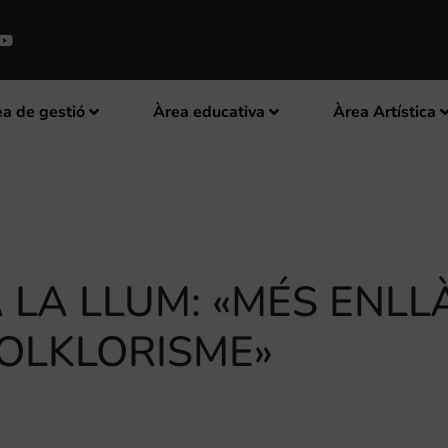
a de gestió
Àrea educativa
Àrea Artística
 LA LLUM: «MÉS ENLL
OLKLORISME»