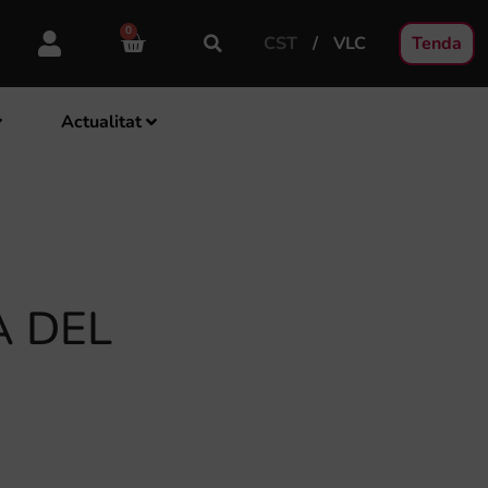
0
CST
VLC
Tenda
Actualitat
À DEL