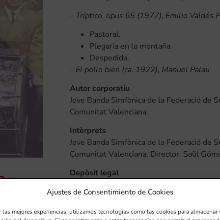
–
Tríptico, opus 65 (1977), Emilio Valdés P
Pastoral.
Plegaria en la montaña.
Despedida.
–
El pollo bien (ca. 1922), Manuel Palau
Autor corporatiu
Jove Banda Simfònica de la Federació de So
Comunitat Valenciana.
Intèrprets
Jove Banda Simfònica de la Federació de So
Comunitat Valenciana. Director: Saül Góm
Depòsit legal
V-1205/2019
Ajustes de Consentimiento de Cookies
Descripció física
r las mejores experiencias, utilizamos tecnologías como las cookies para almacenar 
1 CD + 1 fullet (8 p.)