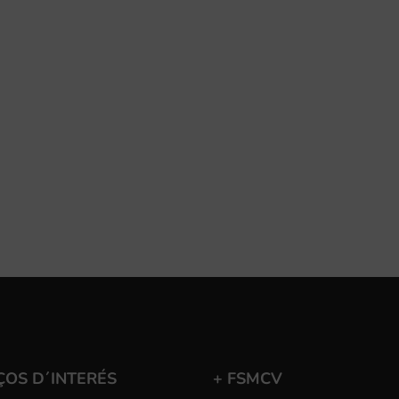
ÇOS D´INTERÉS
+ FSMCV