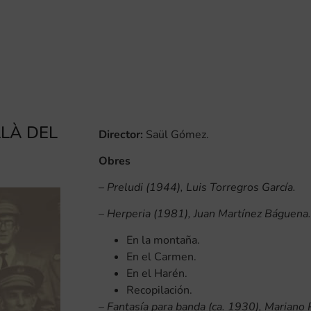
LLÀ DEL
Director:
Saül Gómez.
Obres
–
Preludi (1944), Luis Torregros García.
–
Herperia (1981), Juan Martínez Báguena.
En la montaña.
En el Carmen.
En el Harén.
Recopilación.
–
Fantasía para banda (ca. 1930), Mariano