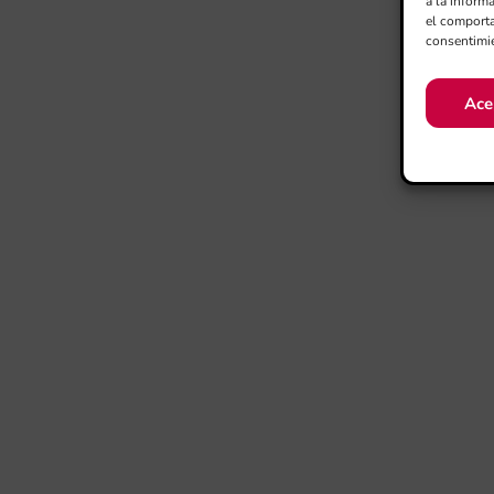
a la inform
el comporta
consentimie
Ace