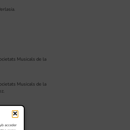
erlasia.
cietats Musicals de la
cietats Musicals de la
ez.
y/o acceder