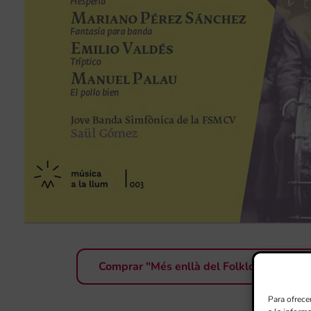
Comprar "Més enllà del Folklorisme"
Para ofrece