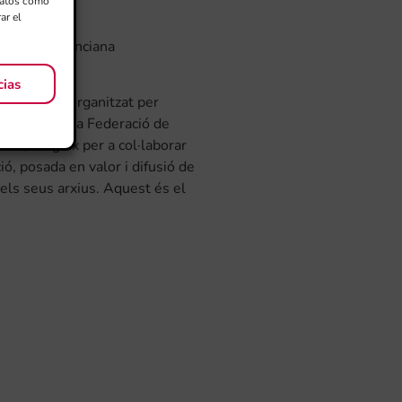
 datos como
ar el
ralitat Valenciana
cias
r Bankia i organitzat per
Valenciana i la Federació de
ana, sorgeix per a col·laborar
ó, posada en valor i difusió de
 els seus arxius. Aquest és el