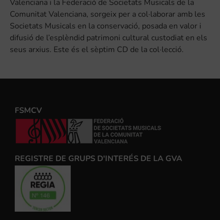
Valenciana i la Federació de Societats Musicals de la
Comunitat Valenciana, sorgeix per a col·laborar amb les
Societats Musicals en la conservació, posada en valor i
difusió de l’esplèndid patrimoni cultural custodiat en els
seus arxius. Este és el sèptim CD de la col·lecció.
FSMCV
REGISTRE DE GRUPS D'INTERÉS DE LA GVA