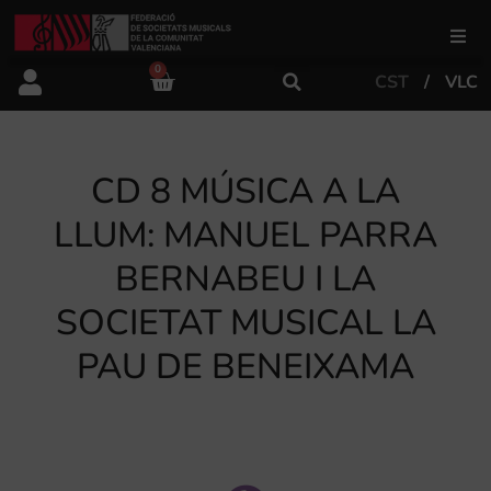
0
CST
VLC
FSMCV
Àrea de gestió
CD 8 MÚSICA A LA
LLUM: MANUEL PARRA
Àrea educativa
BERNABEU I LA
SOCIETAT MUSICAL LA
Àrea Artística
PAU DE BENEIXAMA
Actualitat
Tenda