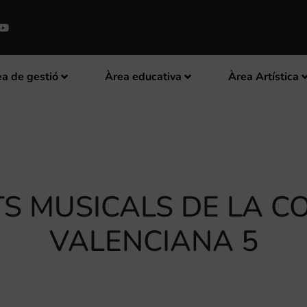
a de gestió
Àrea educativa
Àrea Artística
TS MUSICALS DE LA C
VALENCIANA 5