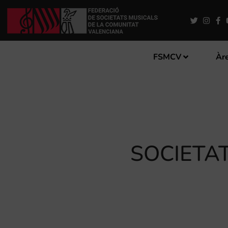
FSMCV
Àre
SOCIETA