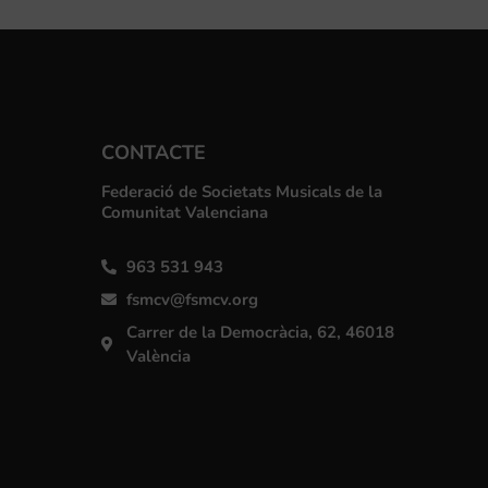
CONTACTE
Federació de Societats Musicals de la
Comunitat Valenciana
963 531 943
fsmcv@fsmcv.org
Carrer de la Democràcia, 62, 46018
València