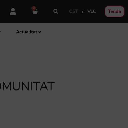
0
CST
VLC
Tenda
Actualitat
OMUNITAT