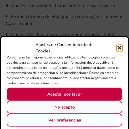
4. Andrés Contrabandista (pasdoble) d´Oscar Navarro
5. Entrada Cristina de Elda (marxa cristiana) de Joan Enric
Canet Todolí
6. Abd el-Aziz (marxa mora) de Ramón García i Soler
Ajustes de Consentimiento de
7. Entre Cassoles (pasdoble) d´Adrián Ronda Sampayo
Cookies
SOCIETAT MUSICAL L’ARTÍSTICA MANISENSE
Para ofrecer las mejores experiencias, utilizamos tecnologías como las
cookies para almacenar y/o acceder a la información del dispositivo. El
(Director: Pere Vicent Alama):
consentimiento a estas tecnologías nos permitirá procesar datos como el
comportamiento de navegación o las identificaciones únicas en este sitio.
8. Gloria Ramírez de Rafael Talens Pelló
No consentir o retirar el consentimiento, puede afectar negativamente a
ciertas características y funciones.
JOVE ORQUESTA SIMFÒNICA DE LA FSMCV (Director:
Cristóbal Soler Almudéver):
Acepta, por favor
5. Sinfonía nº 7 Leningrado de Franz Schubert
No acepto
¡Escolta aquest CD en Spotify!
Ver preferencias