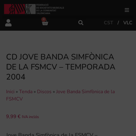
0
CST
VLC
FSMCV
Àrea de gestió
CD JOVE BANDA SIMFÒNICA
DE LA FSMCV – TEMPORADA
Àrea educativa
2004
Àrea Artística
Inici
»
Tenda
»
Discos
»
Jove Banda Simfònica de la
FSMCV
Actualitat
9,99
€
IVA inclós
Tenda
Jove Banda Simfònica de la FSMCV –