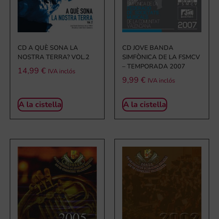
CD A QUÈ SONA LA
CD JOVE BANDA
NOSTRA TERRA? VOL.2
SIMFÒNICA DE LA FSMCV
– TEMPORADA 2007
14,99
€
IVA inclós
9,99
€
IVA inclós
A la cistella
A la cistella