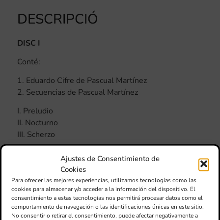
DESCRIPCIÓ
DISC I
Conté:
1. Eduardo Cifre de Pascual Martínez
2. Secuencias de Pascual Martínez
I. Preludio
II. Nocturno
III. Scherzo
Dir: Pascual Martínez Martínez
Ajustes de Consentimiento de
Cookies
3. Divertimento de Bernardo Adam Ferrero
Para ofrecer las mejores experiencias, utilizamos tecnologías como las
4. Ocurrències de Francisco A. Bort
cookies para almacenar y/o acceder a la información del dispositivo. El
consentimiento a estas tecnologías nos permitirá procesar datos como el
I. Dubtes
comportamiento de navegación o las identificaciones únicas en este sitio.
II. Reflexió
No consentir o retirar el consentimiento, puede afectar negativamente a