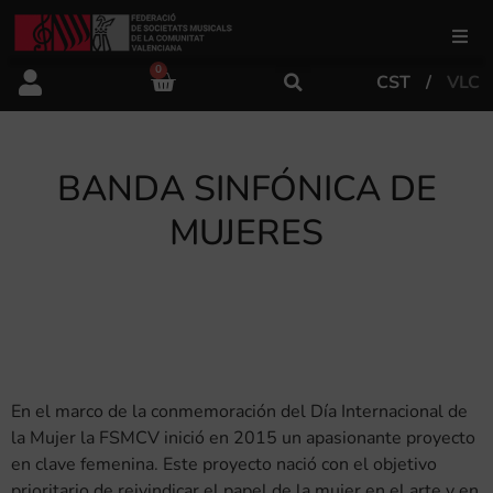
0
CST
VLC
FSMCV
Áreas de gestión
BANDA SINFÓNICA DE
MUJERES
Área educativa
Área artística
Actualidad
En el marco de la conmemoración del Día Internacional de
la Mujer la FSMCV inició en 2015 un apasionante proyecto
en clave femenina. Este proyecto nació con el objetivo
Tienda
prioritario de reivindicar el papel de la mujer en el arte y en