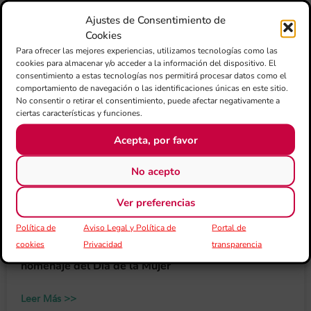
La Banda de Mujeres de la FSMCV realizará un
concierto para reivindicar el papel de la mujer en el
Ajustes de Consentimiento de
ámbito musical
Cookies
Para ofrecer las mejores experiencias, utilizamos tecnologías como las
cookies para almacenar y/o acceder a la información del dispositivo. El
Leer Más >>
consentimiento a estas tecnologías nos permitirá procesar datos como el
comportamiento de navegación o las identificaciones únicas en este sitio.
No consentir o retirar el consentimiento, puede afectar negativamente a
ciertas características y funciones.
La alicantina Mercedes Femenía, nueva directora de
Acepta, por favor
la Banda de Mujeres de la FSMCV
No acepto
Leer Más >>
Ver preferencias
Política de
Aviso Legal y Política de
Portal de
La FSMCV abre el plazo para formar parte de la
cookies
Privacidad
transparencia
Banda de Dones y participar en el concierto-
homenaje del Día de la Mujer
Leer Más >>