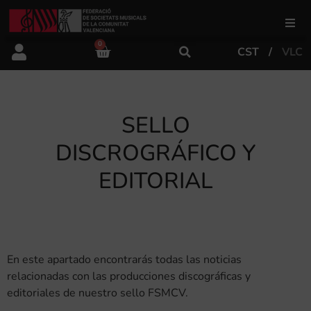
0
CST
VLC
FSMCV
Áreas de gestión
SELLO
DISCROGRÁFICO Y
Área educativa
EDITORIAL
Área artística
Actualidad
En este apartado encontrarás todas las noticias
relacionadas con las producciones discográficas y
editoriales de nuestro sello FSMCV.
Tienda