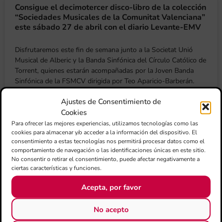
Consigue el decimotercer disco-libro de la colección
“Sociedades Musicales de la Comunitat Valenciana”
este sábado 27 de abril con el diario Levante-EMV
Disfrutaremos este fin de semana junto a la Societat Unió
Musical de Alberic y la Banda Sinfónica del Círculo Católico de
Torrent, quienes estarán acompañadas por la Joven Banda
Sinfónica de la FSMCV dirigida por Teo Aparicio-Barberán.
Ajustes de Consentimiento de
Cookies
Para ofrecer las mejores experiencias, utilizamos tecnologías como las
A la venta el duodécimo disco-libro de la colección
cookies para almacenar y/o acceder a la información del dispositivo. El
“Sociedades Musicales de la Comunitat Valenciana”
consentimiento a estas tecnologías nos permitirá procesar datos como el
este sábado 20 de abril con el diario Levante-EMV
comportamiento de navegación o las identificaciones únicas en este sitio.
No consentir o retirar el consentimiento, puede afectar negativamente a
ciertas características y funciones.
El Ateneu Musical Schola Cantorum de la Vall d’Uixó, la Unió
Musical de Llíria y la Joven Banda Sinfónica de la FSMCV
Acepta, por favor
dirigida por Teo Aparici Barberán, protagonistas de este
ejemplar.
No acepto