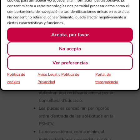
cookies para almacenar y/o acceder a la información del dispositivo. El
Condicions generals:
consentimiento a estas tecnologías nos permitirá procesar datos como el
comportamiento de navegación o las identificaciones únicas en este sitio.
Amb posterioritat al mateix es farà
No consentir o retirar el consentimiento, puede afectar negativamente a
lliurament de diploma acreditatiu.
ciertas características y funciones.
A més, els assistents al curs que
Acepta, por favor
siguen professors de centres
autoritzats, conservatoris, escoles de
No acepto
música i centres d’ensenyament
primari o secundari de la Comunitat
Ver preferencias
Valenciana, o graduats que estiguen
Política de
Aviso Legal y Política de
Portal de
inscrits en alguna de les borses de
cookies
Privacidad
transparencia
treball de la Conselleria d’Educació,
obtindran una certificació emesa per la
Conselleria d’Educació.
Les places es concediran per rigorós
ordre d’entrada de les sol·licituds en la
FSMCV.
La no assistència, com a mínim, al
85% de les hores presencials del curs