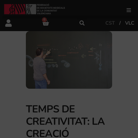
0
CST
VLC
FSMCV
Àrea de gestió
Àrea educativa
Àrea Artística
TEMPS DE
Actualitat
CREATIVITAT: LA
Tenda
CREACIÓ