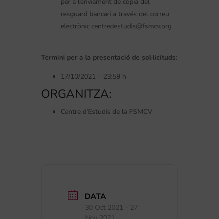
per a l’enviament de còpia del
resguard bancari a través del correu
electrònic centredestudis@fsmcv.org
Termini per a la presentació de sol·licituds:
17/10/2021 – 23:59 h
ORGANITZA:
Centre d’Estudis de la FSMCV
DATA
30 Oct 2021
- 27
Nov 2021