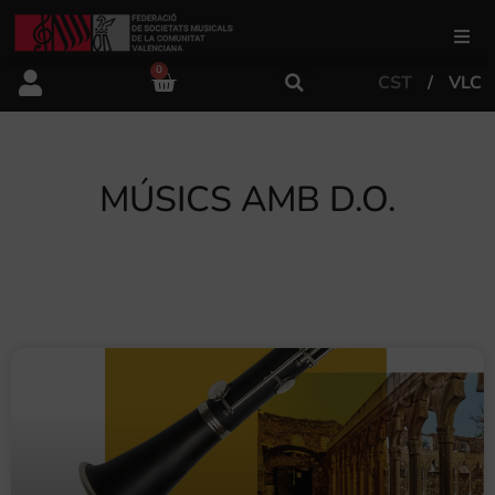
0
CST
VLC
FSMCV
Àrea de gestió
MÚSICS AMB D.O.
Àrea educativa
Àrea Artística
Actualitat
Tenda