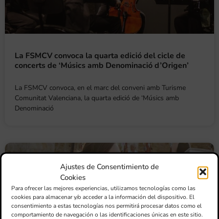
La FSMCV convoca la quarta edició del cicle de
concerts de ‘Músics amb Denominació d’Origen’
La FSMCV convoca, en el marc del conveni amb Turisme
Comunitat Valenciana, la quarta edició de ‘Músics amb
Denominació
Ajustes de Consentimiento de
Cookies
Para ofrecer las mejores experiencias, utilizamos tecnologías como las
cookies para almacenar y/o acceder a la información del dispositivo. El
consentimiento a estas tecnologías nos permitirá procesar datos como el
comportamiento de navegación o las identificaciones únicas en este sitio.