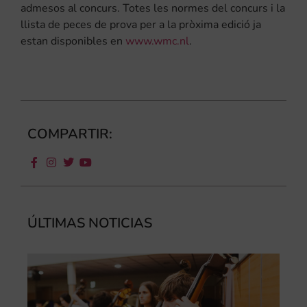
admesos al concurs. Totes les normes del concurs i la
llista de peces de prova per a la pròxima edició ja
estan disponibles en
www.wmc.nl
.
COMPARTIR:
ÚLTIMAS NOTICIAS
Ca
au
do
le