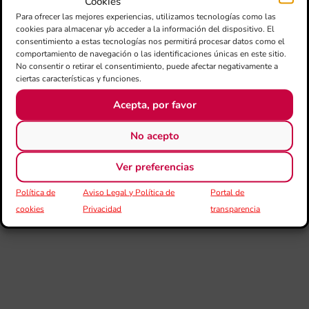
Cookies
por
Para ofrecer las mejores experiencias, utilizamos tecnologías como las
cookies para almacenar y/o acceder a la información del dispositivo. El
III
consentimiento a estas tecnologías nos permitirá procesar datos como el
Au
comportamiento de navegación o las identificaciones únicas en este sitio.
de
No consentir o retirar el consentimiento, puede afectar negativamente a
Juv
ciertas características y funciones.
“L
Sa
Acepta, por favor
Ta
la 
No acepto
LL
DE
Ver preferencias
CE
L’II
Política de
Aviso Legal y Política de
Portal de
Ce
cookies
Privacidad
transparencia
Au
de
Juv
Ta
la 
“L
Sa