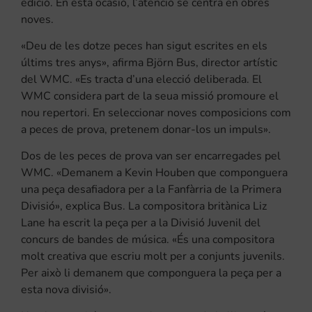
edició. En esta ocasió, l’atenció se centra en obres
noves.
«Deu de les dotze peces han sigut escrites en els
últims tres anys», afirma Björn Bus, director artístic
del WMC. «Es tracta d’una elecció deliberada. El
WMC considera part de la seua missió promoure el
nou repertori. En seleccionar noves composicions com
a peces de prova, pretenem donar-los un impuls».
Dos de les peces de prova van ser encarregades pel
WMC. «Demanem a Kevin Houben que componguera
una peça desafiadora per a la Fanfàrria de la Primera
Divisió», explica Bus. La compositora britànica Liz
Lane ha escrit la peça per a la Divisió Juvenil del
concurs de bandes de música. «És una compositora
molt creativa que escriu molt per a conjunts juvenils.
Per això li demanem que componguera la peça per a
esta nova divisió».