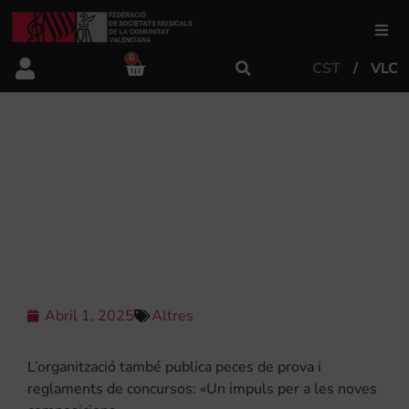
0
CST
VLC
FSMCV
Àrea de gestió
EL CONCURS MUNDIAL DE MÚSICA
DE KERKRADE OBRI EL TERMINI
D’INSCRIPCIÓ PER A LA SEUA
Àrea educativa
EDICIÓ D’ANIVERSARI EN 2026
Àrea Artística
Abril 1, 2025
Altres
Actualitat
L’organització també publica peces de prova i
Tenda
reglaments de concursos: «Un impuls per a les noves