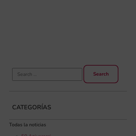
de 
Día
Gar
una
qu
rec
els
CATEGORÍAS
Todas la noticias